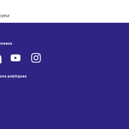
loyeur
éseaux
ions publiques