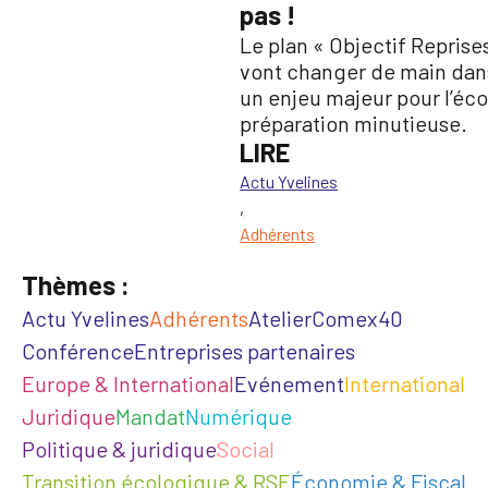
pas !
Le plan « Objectif Repris
vont changer de main dans
un enjeu majeur pour l’éco
préparation minutieuse.
LIRE
Actu Yvelines
,
Adhérents
Thèmes :
Actu Yvelines
Adhérents
Atelier
Comex40
Conférence
Entreprises partenaires
Europe & International
Evénement
International
Juridique
Mandat
Numérique
Politique & juridique
Social
Transition écologique & RSE
Économie & Fiscal