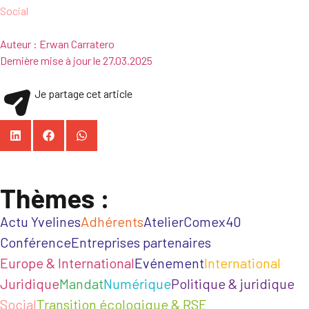
Social
Auteur :
Erwan Carratero
Dernière mise à jour le
27.03.2025
Je partage cet article
Thèmes :
Actu Yvelines
Adhérents
Atelier
Comex40
Conférence
Entreprises partenaires
Europe & International
Evénement
International
Juridique
Mandat
Numérique
Politique & juridique
Social
Transition écologique & RSE