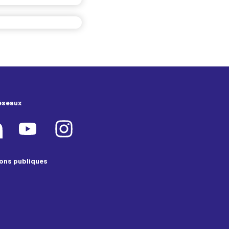
éseaux
ions publiques