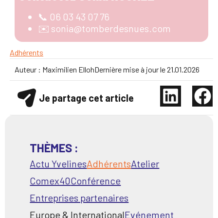
📞 06 03 43 07 76
✉️ sonia@tomberdesnues.com
Adhérents
Auteur :
Maximilien Elloh
Dernière mise à jour le
21.01.2026
Je partage cet article
THÈMES :
Actu Yvelines
Adhérents
Atelier
Comex40
Conférence
Entreprises partenaires
Europe & International
Evénement