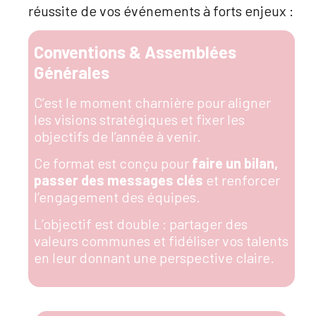
réussite de vos événements à forts enjeux :
Conventions & Assemblées
Générales
C’est le moment charnière pour
aligner
les visions stratégiques
et
fixer les
objectifs
de l’année à venir
.
C
e format est conçu pour
faire un bilan
,
passer des messages clés
et
renforcer
l’engagement
des équipes
.
L’objectif est double : partager des
valeurs communes et fidéliser vos talents
en leur donnant une perspective claire
.