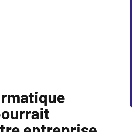
ormatique
pourrait
tre entreprise