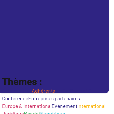
Thèmes :
Actu Yvelines
Adhérents
Atelier
Comex40
Conférence
Entreprises partenaires
Europe & International
Evénement
International
Juridique
Mandat
Numérique