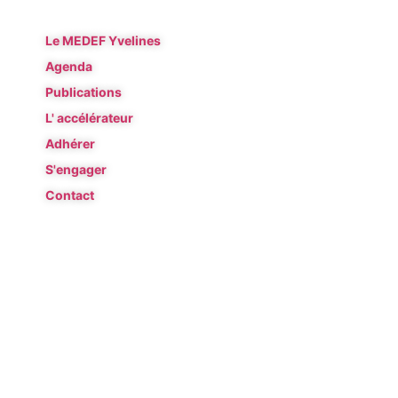
Le MEDEF Yvelines
Agenda
Publications
L' accélérateur
Adhérer
S'engager
Contact
© MEDEF Yvelines 2026