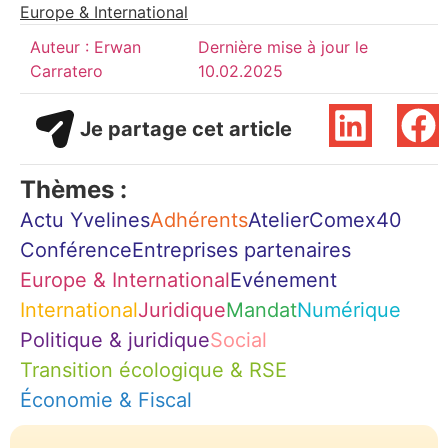
Europe & International
Auteur :
Erwan
Dernière mise à jour le
Carratero
10.02.2025
Je partage cet article
Thèmes :
Actu Yvelines
Adhérents
Atelier
Comex40
Conférence
Entreprises partenaires
Europe & International
Evénement
International
Juridique
Mandat
Numérique
Politique & juridique
Social
Transition écologique & RSE
Économie & Fiscal