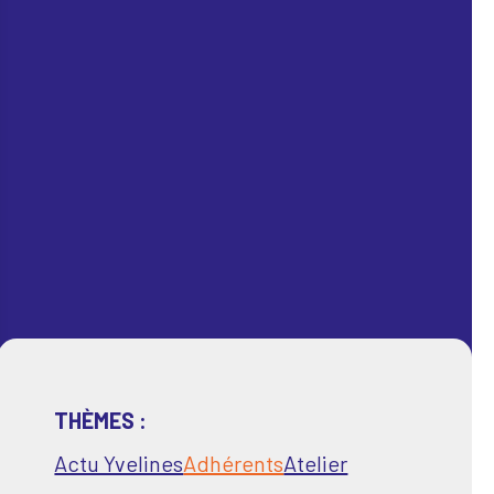
THÈMES :
Actu Yvelines
Adhérents
Atelier