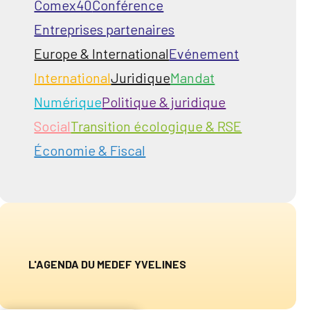
Comex40
Conférence
Entreprises partenaires
Europe & International
Evénement
International
Juridique
Mandat
Numérique
Politique & juridique
Social
Transition écologique & RSE
Économie & Fiscal
L'AGENDA DU MEDEF YVELINES