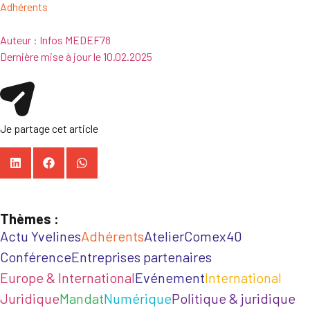
Adhérents
Auteur :
Infos MEDEF78
Dernière mise à jour le
10.02.2025
Je partage cet article
Thèmes :
Actu Yvelines
Adhérents
Atelier
Comex40
Conférence
Entreprises partenaires
Europe & International
Evénement
International
Juridique
Mandat
Numérique
Politique & juridique