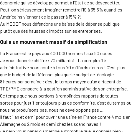
économie qui se développe permet à l’Etat de se désendetter.
Peut-on sérieusement imaginer remettre l’IS à 35,5% quand les
Américains viennent de le passer à 15% ?!
Au MEDEF nous défendons une baisse de la dépense publique
plutôt que des hausses d’impôts sur les entreprises.
Oui a un mouvement massif de simplification
La France est le pays aux 400 000 normes ! aux 80 codes !
Je vous donne le chiffre : 70 milliards1 ! La complexité
administrative nous coute à tous 70 milliards d’euros ! C’est plus
que le budget de la Défense, plus que le budget de l’écologie.
8 heures par semaine : c’est le temps moyen qu’un dirigeant de
TPE/PME consacre à la gestion administrative de son entreprise.
Ce temps que nous perdons à remplir des rapports de toutes
sortes pour justifier toujours plus de conformité, c’est du temps où
nous ne produisons pas, nous ne développons pas …
Il faut 1 an et demi pour ouvrir une usine en France contre 4 mois en
Allemagne ou 2 mois et demi chez les scandinaves !
Je peux vous parler du marché automobile que je connais bien :