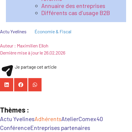
Annuaire des entreprises
Différents cas d’usage B2B
Actu Yvelines
Économie & Fiscal
Auteur :
Maximilien Elloh
Dernière mise à jour le
26.02.2026
Je partage cet article
Thèmes :
Actu Yvelines
Adhérents
Atelier
Comex40
Conférence
Entreprises partenaires