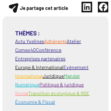
Je partage cet article
THÈMES :
Actu Yvelines
Adhérents
Atelier
Comex40
Conférence
Entreprises partenaires
Europe & International
Evénement
International
Juridique
Mandat
Numérique
Politique & juridique
Social
Transition écologique & RSE
Économie & Fiscal