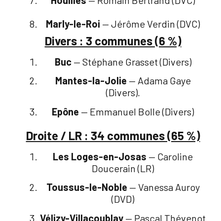
Marly-le-Roi
— Jérôme Verdin (DVC)
Divers : 3 communes (6 %)
Buc
— Stéphane Grasset (Divers)
Mantes-la-Jolie
— Adama Gaye
(Divers)
.
Epône
— Emmanuel Bolle (Divers)
Droite / LR : 34 communes (65 %)
Les Loges-en-Josas
— Caroline
Doucerain (LR)
Toussus-le-Noble
— Vanessa Auroy
(DVD)
Vélizy-Villacoublay
— Pascal Thévenot