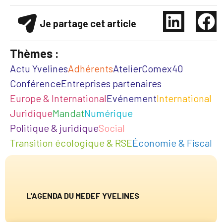
Je partage cet article
Thèmes :
Actu Yvelines
Adhérents
Atelier
Comex40
Conférence
Entreprises partenaires
Europe & International
Evénement
International
Juridique
Mandat
Numérique
Politique & juridique
Social
Transition écologique & RSE
Économie & Fiscal
L'AGENDA DU MEDEF YVELINES