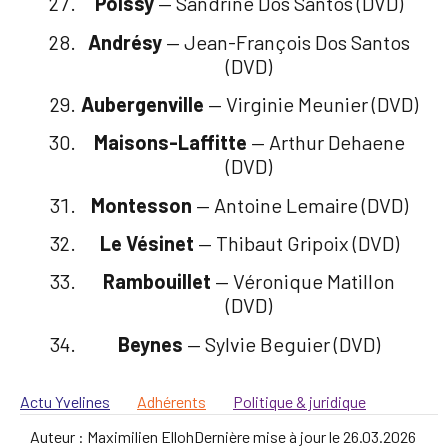
Poissy
— Sandrine Dos Santos (DVD)
Andrésy
— Jean-François Dos Santos
(DVD)
Aubergenville
— Virginie Meunier (DVD)
Maisons-Laffitte
— Arthur Dehaene
(DVD)
Montesson
— Antoine Lemaire (DVD)
Le Vésinet
— Thibaut Gripoix (DVD)
Rambouillet
— Véronique Matillon
(DVD)
Beynes
— Sylvie Beguier (DVD)
Actu Yvelines
Adhérents
Politique & juridique
Auteur :
Maximilien Elloh
Dernière mise à jour le
26.03.2026