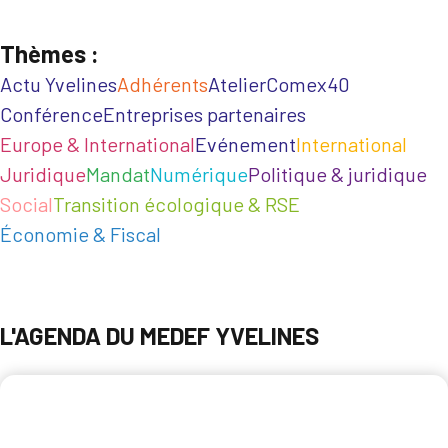
Thèmes :
Actu Yvelines
Adhérents
Atelier
Comex40
Conférence
Entreprises partenaires
Europe & International
Evénement
International
Juridique
Mandat
Numérique
Politique & juridique
Social
Transition écologique & RSE
Économie & Fiscal
L'AGENDA DU MEDEF YVELINES