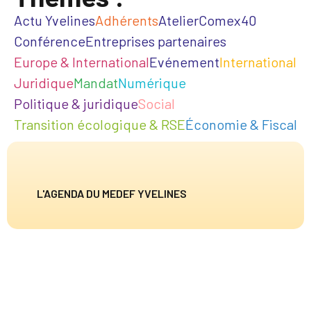
Actu Yvelines
Adhérents
Atelier
Comex40
Conférence
Entreprises partenaires
Europe & International
Evénement
International
Juridique
Mandat
Numérique
Politique & juridique
Social
Transition écologique & RSE
Économie & Fiscal
L'AGENDA DU MEDEF YVELINES