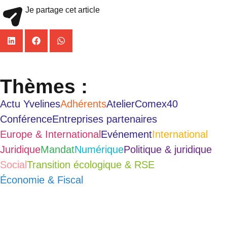
Je partage cet article
Thèmes :
Actu Yvelines
Adhérents
Atelier
Comex40
Conférence
Entreprises partenaires
Europe & International
Evénement
International
Juridique
Mandat
Numérique
Politique & juridique
Social
Transition écologique & RSE
Économie & Fiscal