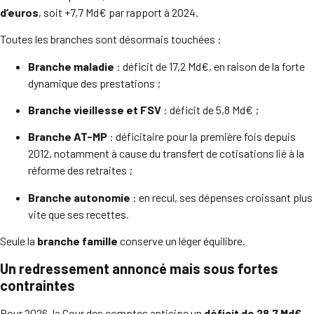
d’euros
, soit +7,7 Md€ par rapport à 2024.
Toutes les branches sont désormais touchées :
Branche maladie
: déficit de 17,2 Md€, en raison de la forte
dynamique des prestations ;
Branche vieillesse et FSV
: déficit de 5,8 Md€ ;
Branche AT-MP
: déficitaire pour la première fois depuis
2012, notamment à cause du transfert de cotisations lié à la
réforme des retraites ;
Branche autonomie
: en recul, ses dépenses croissant plus
vite que ses recettes.
Seule la
branche famille
conserve un léger équilibre.
Un redressement annoncé mais sous fortes
contraintes
Pour 2026, la Cour des comptes anticipe un
déficit de 28,7 Md€
,