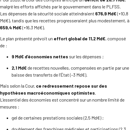
malgré les efforts affichés par le gouvernement dans le PLFSS.
Les dépenses de la sécurité sociale atteindraient
676,9 Md€
(+10,8
Md€), tandis que les recettes progresseraient plus modestement, à
659,4 Md€
(+16,3 Md€).
Le plan présenté prévoit un
effort global de 11,2 Md€
, composé
de :
9 Md€ d’économies nettes
sur les dépenses ;
2,1 Md€
de recettes nouvelles, compensées en partie par une
baisse des transferts de l’État (–3 Md€).
Mais selon la Cour,
ce redressement repose sur des
hypothèses macroéconomiques optimistes
.
L’essentiel des économies est concentré sur un nombre limité de
mesures :
gel de certaines prestations sociales (2,5 Md€) ;
doublement des franchises médicales et participations (2,3