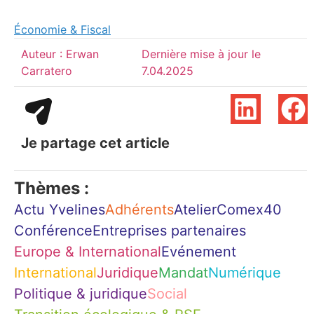
Économie & Fiscal
Auteur :
Erwan
Dernière mise à jour le
Carratero
7.04.2025
Je partage cet article
Thèmes :
Actu Yvelines
Adhérents
Atelier
Comex40
Conférence
Entreprises partenaires
Europe & International
Evénement
International
Juridique
Mandat
Numérique
Politique & juridique
Social