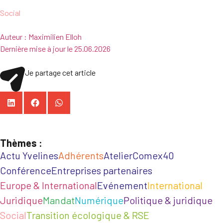
Social
Auteur :
Maximilien Elloh
Dernière mise à jour le
25.06.2026
Je partage cet article
Thèmes :
Actu Yvelines
Adhérents
Atelier
Comex40
Conférence
Entreprises partenaires
Europe & International
Evénement
International
Juridique
Mandat
Numérique
Politique & juridique
Social
Transition écologique & RSE