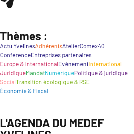
Thèmes :
Actu Yvelines
Adhérents
Atelier
Comex40
Conférence
Entreprises partenaires
Europe & International
Evénement
International
Juridique
Mandat
Numérique
Politique & juridique
Social
Transition écologique & RSE
Économie & Fiscal
L'AGENDA DU MEDEF